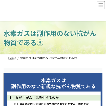
コ
ナ
ン
ビ
テ
ゲ
ン
ー
ツ
シ
へ
ョ
ス
ン
水素ガスは副作用のない抗がん
キ
に
ッ
移
物質である③
プ
動
Home
水素ガスは副作用のない抗がん物質である③