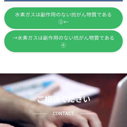
水素ガスは副作用のない抗がん物質である
②←
→水素ガスは副作用のない抗がん物質である
④
ご相談ください
CONTACT