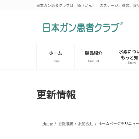
コ
ナ
日本ガン患者クラブは「癌（がん）」のステージ、種類、症
ン
ビ
テ
ゲ
ン
ー
ツ
シ
へ
ョ
ス
ン
水素につ
ホーム
製品紹介
キ
に
もっと知
Home
Product
ッ
移
Know
プ
動
更新情報
Home
更新情報
お知らせ
ホームページをリニュ