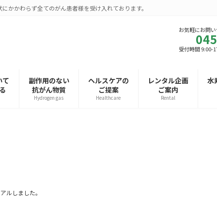
状にかかわらず全てのがん患者様を受け入れております。
お気軽にお問い
045
受付時間 9:00-17
いて
副作用のない
ヘルスケアの
レンタル企画
水
る
抗がん物質
ご提案
ご案内
Hydrogen gas
Healthcare
Rental
ーアルしました。